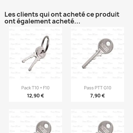
Les clients qui ont acheté ce produit
ont également acheté...
Aperçu rapide
Aperçu rapide


Pack T10 + F10
Pass PTT G10
12,90 €
7,90 €