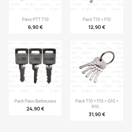
Aperçu rapide
Aperçu rapide


Pass PTT T10
Pack T10 + F10
6,90 €
12,90 €
Aperçu rapide
Aperçu rapide


Pack Pass Batteuses
Pack T10 + F10 + Q10 +
R10...
24,90 €
31,90 €