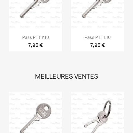
Aperçu rapide
Aperçu rapide


Pass PTT K10
Pass PTT L10
7,90 €
7,90 €
MEILLEURES VENTES